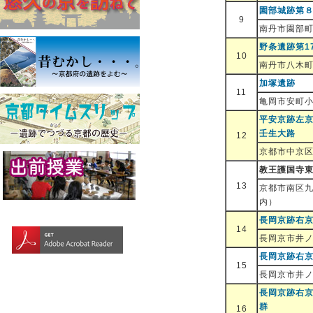
園部城跡第
9
南丹市園部町
野条遺跡第1
10
南丹市八木
加塚遺跡
11
亀岡市安町
平安京跡左
壬生大路
12
京都市中京区
教王護国寺
13
京都市南区
内）
長岡京跡右京
14
長岡京市井
長岡京跡右京
15
長岡京市井
長岡京跡右京
群
16