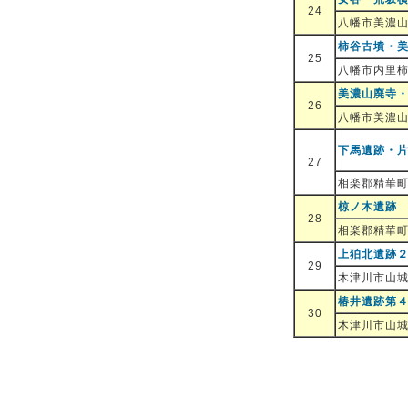
24
八幡市美濃山
柿谷古墳・
25
八幡市内里
美濃山廃寺
26
八幡市美濃
下馬遺跡・
27
相楽郡精華
椋ノ木遺跡
28
相楽郡精華
上狛北遺跡
29
木津川市山
椿井遺跡第
30
木津川市山