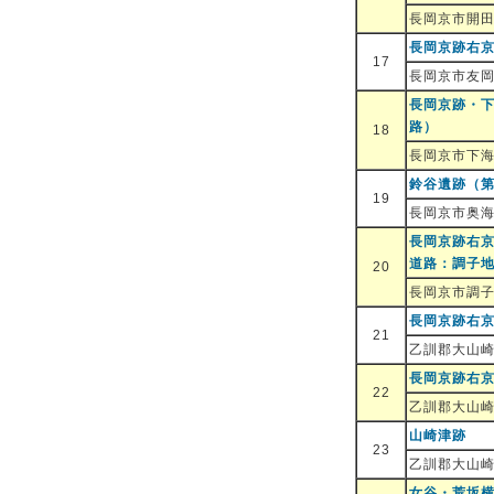
長岡京市開
長岡京跡右京
17
長岡京市友
長岡京跡・
路）
18
長岡京市下
鈴谷遺跡（
19
長岡京市奥
長岡京跡右京
道路：調子
20
長岡京市調
長岡京跡右京
21
乙訓郡大山
長岡京跡右京
22
乙訓郡大山
山崎津跡
23
乙訓郡大山
女谷・荒坂横