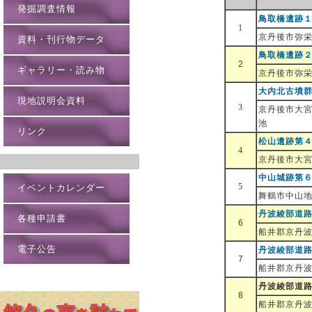
発掘調査情報
鳥取橋遺跡
1
京丹後市弥
資料・刊行物データ
鳥取橋遺跡
2
ギャラリー・読み物
京丹後市弥
大内北古墳
現地説明会資料
3
京丹後市大
池
リンク
松山遺跡第
4
京丹後市大
中山城跡第
5
イベントカレンダー
舞鶴市中山
丹波綾部道
各種申請書
6
船井郡京丹
電子公告
丹波綾部道
7
船井郡京丹
丹波綾部道
8
船井郡京丹